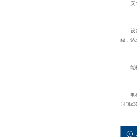
安全
设备需
级，适
能耗
电机效
时间≤