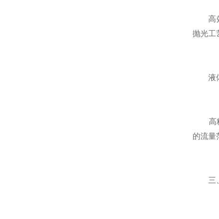
高效湿
抛光工
液体
高精度
的流量
三、安