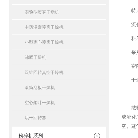
特点
实验型喷雾干燥机
流化
中药浸膏喷雾干燥机
料斗设
小型离心喷雾干燥机
采用翻
沸腾干燥机
密闭负
双锥回转真空干燥机
干燥速
滚筒刮板干燥机
空心桨叶干燥机
散粒状
成流化
烘干回转窑
空。蒸
粉碎机系列