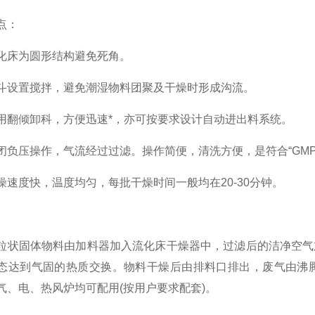
：
床为圆形结构避免死角。
置搅拌，避免潮湿物料团聚及干燥时形成沟流。
倾卸科，方便迅速*，亦可按要求设计自动进出料系统。
压操作，气流经过过滤。操作简便，清洗方便，是符合“GMP
度快，温度均匀，每批干燥时间一般均在20-30分钟。
固体物料由加料器加入流化床干燥器中，过滤后的洁净空气加
态达到气固的热质交换。物料干燥后由排料口排出，废气由沸
气、电、热风炉均可配用(按用户要求配套)。