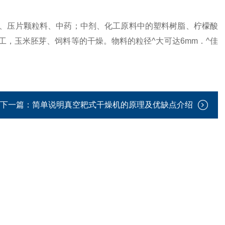
、压片颗粒料、中药；中剂、化工原料中的塑料树脂、柠檬酸
，玉米胚芽、饲料等的干燥。物料的粒径^大可达6mm．^佳
下一篇：
简单说明真空耙式干燥机的原理及优缺点介绍