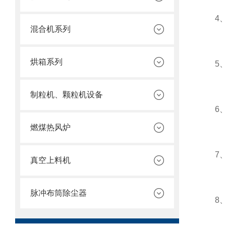
4、整
混合机系列
烘箱系列
5、进
制粒机、颗粒机设备
6、双
燃煤热风炉
7、烘
真空上料机
脉冲布筒除尘器
8、控