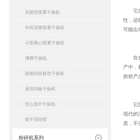
它的工
实验型喷雾干燥机
性，还
中药浸膏喷雾干燥机
可能出
小型离心喷雾干燥机
在食
沸腾干燥机
产中，
双锥回转真空干燥机
烘焙产
滚筒刮板干燥机
空心桨叶干燥机
它的设
现代的
烘干回转窑
质，不
粉碎机系列