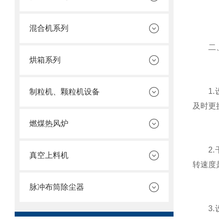
混合机系列
二、
烘箱系列
1.设
制粒机、颗粒机设备
及时更
燃煤热风炉
2.干
真空上料机
转速度
脉冲布筒除尘器
3.设