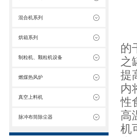
混合机系列
该
烘箱系列
的
制粒机、颗粒机设备
之
提
燃煤热风炉
内
真空上料机
性
高
脉冲布筒除尘器
机