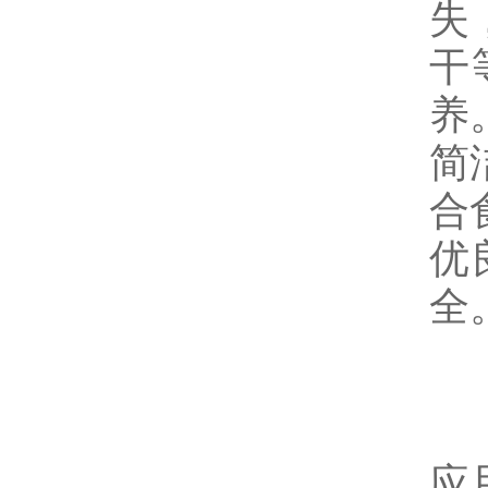
失
干
养
简
合
优
全
在
应