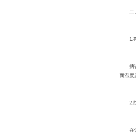
二、
1.存
搪瓷双
而温度
2.防
在设备