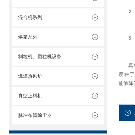
5、桶
混合机系列
烘箱系列
6、不
制粒机、颗粒机设备
真空输
度;由
燃煤热风炉
能够降
真空上料机
脉冲布筒除尘器