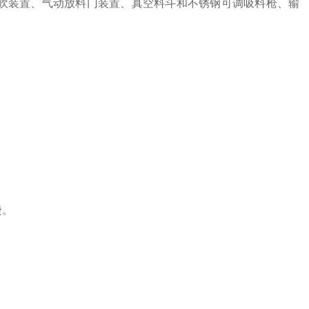
反吹装置、气动放料门装置、真空料斗和不锈钢可调吸料枪、输
捷。