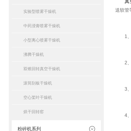
真
送软管
实验型喷雾干燥机
中药浸膏喷雾干燥机
1、整
小型离心喷雾干燥机
沸腾干燥机
2、整
双锥回转真空干燥机
滚筒刮板干燥机
3、该
空心桨叶干燥机
烘干回转窑
4、能
粉碎机系列